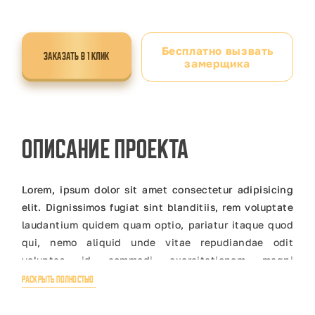
Бесплатно вызвать
ЗАКАЗАТЬ В 1 КЛИК
замерщика
Описание проекта
Lorem, ipsum dolor sit amet consectetur adipisicing
elit. Dignissimos fugiat sint blanditiis, rem voluptate
laudantium quidem quam optio, pariatur itaque quod
qui, nemo aliquid unde vitae repudiandae odit
voluptas id commodi exercitationem magni
numquam?
РАСКРЫТЬ ПОЛНОСТЬЮ
Lorem, ipsum dolor sit amet consectetur adipisicing