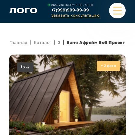
Звоните Пн-Пт:
9:00 - 18:00
+7(999)999-99-99
Заказать консультацию
ПОРТФОЛИО
Главная
Каталог
3
Баня Афрейм 6х6 Проект ПК-
КАТАЛОГ
+
2
фото
КАЛЬКУЛЯТОР
Хит
О КОМПАНИИ
СТАТЬИ
ВАКАНСИИ
КОНТАКТЫ