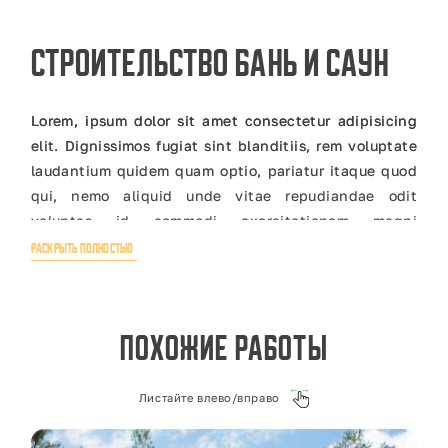
Строительство бань и саун
Lorem, ipsum dolor sit amet consectetur adipisicing
elit. Dignissimos fugiat sint blanditiis, rem voluptate
laudantium quidem quam optio, pariatur itaque quod
qui, nemo aliquid unde vitae repudiandae odit
voluptas id commodi exercitationem magni
numquam?
РАСКРЫТЬ ПОЛНОСТЬЮ
Mollitia asperiores illum ratione vero quo possimus
illo necessitatibus rem doloribus ad excepturi,
assumenda perferendis voluptatum atque ipsum,
Похожие работы
numquam dolore eveniet veritatis repellendus
obcaecati, quidem cum? Voluptatem voluptate
quisquam a. Labore animi quisquam mollitia
Листайте влево/вправо
voluptates saepe nesciunt autem, laudantium quos.
Ab facere sit beatae aperiam molestias animi corrupti