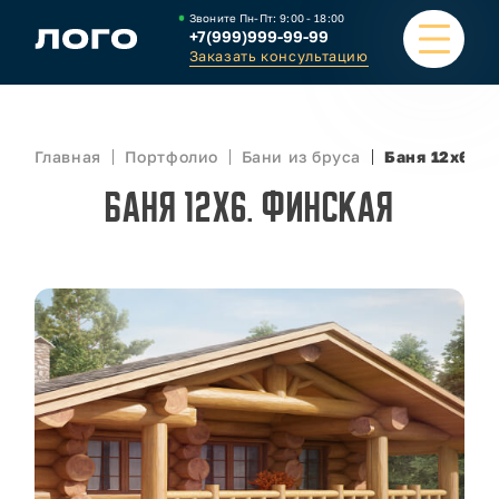
Звоните Пн-Пт:
9:00 - 18:00
+7(999)999-99-99
Заказать консультацию
ПОРТФОЛИО
Главная
Портфолио
Бани из бруса
Баня 12х6. Ф
КАТАЛОГ
Баня 12х6. Финская
КАЛЬКУЛЯТОР
О КОМПАНИИ
СТАТЬИ
ВАКАНСИИ
КОНТАКТЫ